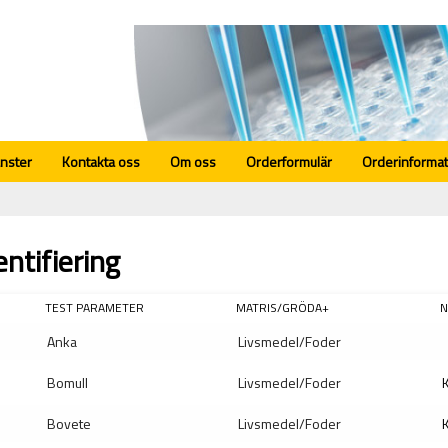
änster
Kontakta oss
Om oss
Orderformulär
Orderinformat
entifiering
TEST PARAMETER
MATRIS/GRÖDA+
N
Anka
Livsmedel/Foder
Bomull
Livsmedel/Foder
K
Bovete
Livsmedel/Foder
K