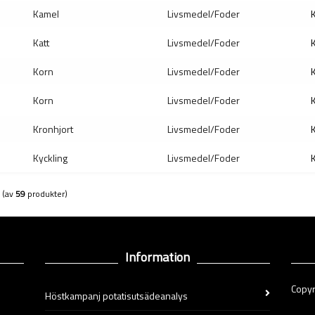
Kamel
Livsmedel/Foder
K
Katt
Livsmedel/Foder
K
Korn
Livsmedel/Foder
K
Korn
Livsmedel/Foder
K
Kronhjort
Livsmedel/Foder
K
Kyckling
Livsmedel/Foder
K
(av
59
produkter)
Information
Copyr
Höstkampanj potatisutsädeanalys