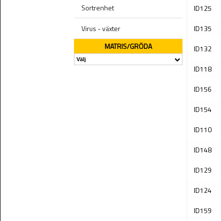
Sortrenhet
ID125
Virus - växter
ID135
MATRIS/GRÖDA
ID132
ID118
ID156
ID154
ID110
ID148
ID129
ID124
ID159