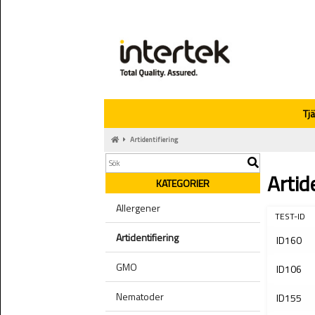
Tj
Artidentifiering
Artid
KATEGORIER
Allergener
TEST-ID
Artidentifiering
ID160
GMO
ID106
Nematoder
ID155