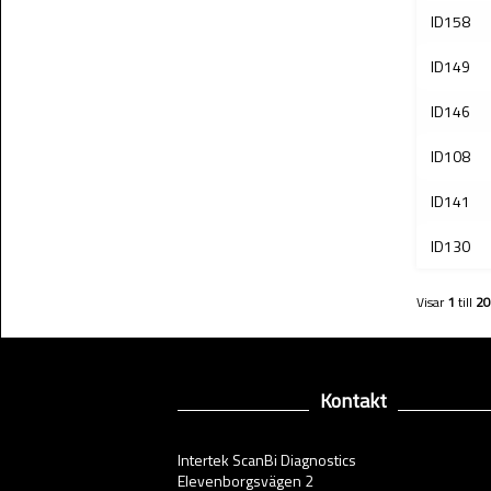
ID158
ID149
ID146
ID108
ID141
ID130
Visar
1
till
20
Kontakt
Intertek ScanBi Diagnostics
Elevenborgsvägen 2