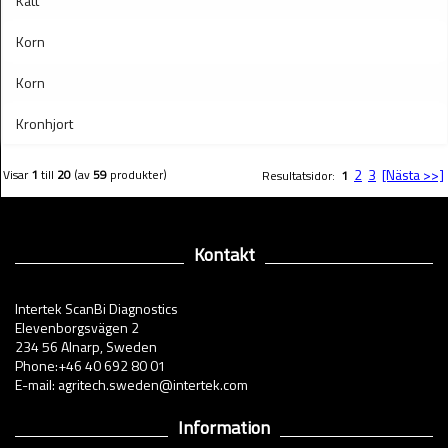
Katt
Korn
Korn
Kronhjort
2
3
[Nästa >>]
Visar
1
till
20
(av
59
produkter)
Resultatsidor:
1
Kontakt
Intertek ScanBi Diagnostics
Elevenborgsvägen 2
234 56 Alnarp, Sweden
Phone:+46 40 692 80 01
E-mail: agritech.sweden@intertek.com
Information