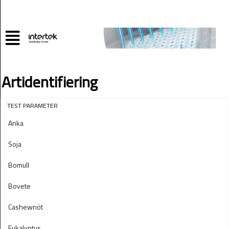
Artidentifiering
TEST PARAMETER
Anka
Soja
Bomull
Bovete
Cashewnöt
Eukalyptus