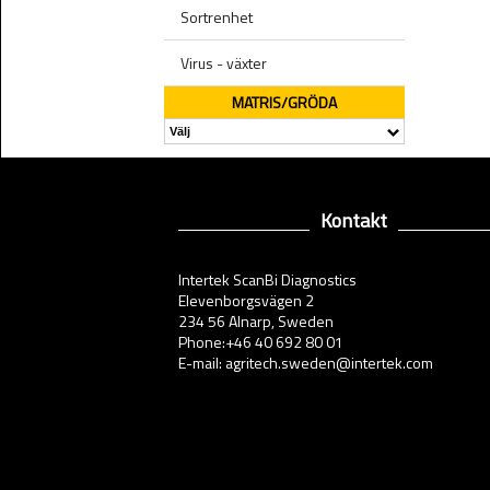
Sortrenhet
Virus - växter
MATRIS/GRÖDA
Kontakt
Intertek ScanBi Diagnostics
Elevenborgsvägen 2
234 56 Alnarp, Sweden
Phone:+46 40 692 80 01
E-mail: agritech.sweden@intertek.com