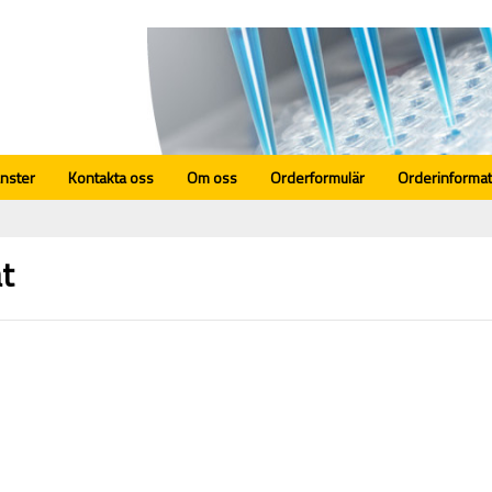
änster
Kontakta oss
Om oss
Orderformulär
Orderinformat
t