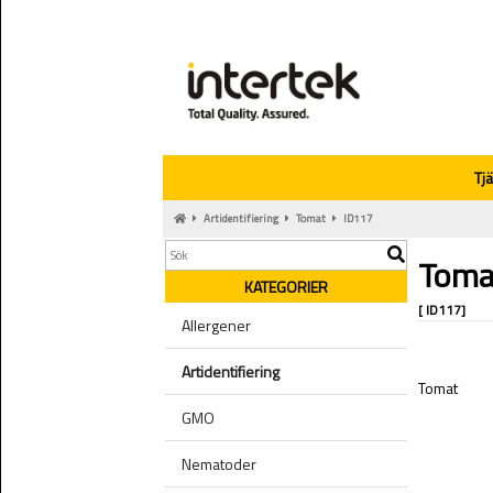
Tj
Artidentifiering
Tomat
ID117
Toma
KATEGORIER
[ ID117]
Allergener
Artidentifiering
Tomat
GMO
Nematoder