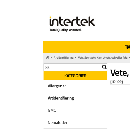
Tj
Artidentifiering
Vete, Speltvete, Kamutvete, och/eller Råg
Vete,
KATEGORIER
[ ID109]
Allergener
Artidentifiering
GMO
Nematoder