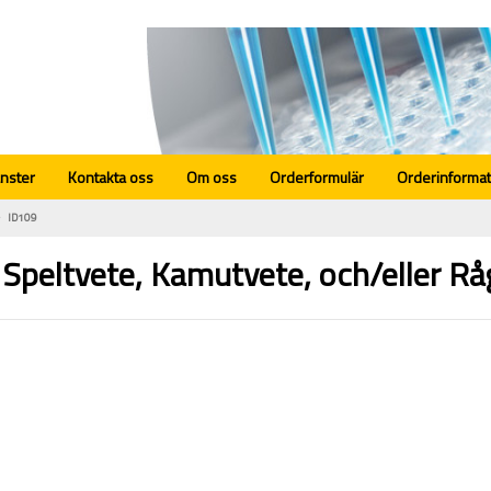
änster
Kontakta oss
Om oss
Orderformulär
Orderinformat
ID109
 Speltvete, Kamutvete, och/eller Rå