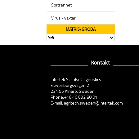
Sortrenhet
Virus - växter
MATRIS/GRÖDA
Kontakt
Intertek ScanBi Diagnostics
Elevenborgsvägen 2
234 56 Alnarp, Sweden
Phone:+46 40 692 80 01
E-mail: agritech.sweden@intertek.com