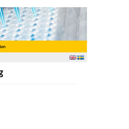
ion
g