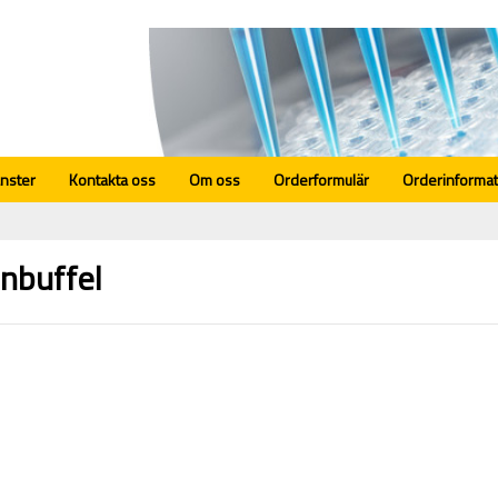
änster
Kontakta oss
Om oss
Orderformulär
Orderinformat
nbuffel