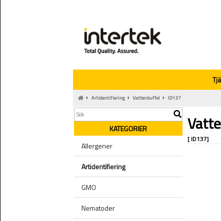
Tj
Artidentifiering
Vattenbuffel
ID137
Vatte
KATEGORIER
[ ID137]
Allergener
Artidentifiering
GMO
Nematoder