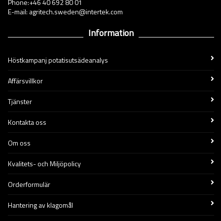
Phone:+46 40 692 80 01
E-mail: agritech.sweden@intertek.com
Information
Höstkampanj potatisutsädeanalys
Affärsvillkor
Tjänster
Kontakta oss
Om oss
Kvalitets- och Miljöpolicy
Orderformulär
Hantering av klagomål