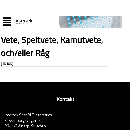
Vete, Speltvete, Kamutvete,
och/eller Råg
[ ID109]
Kontakt
Intertek ScanBi Diagnostics
Elevenborgsvägen 2
234 56 Alnarp, Sweden