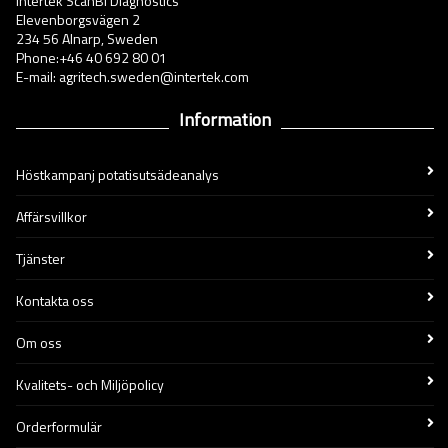
Intertek ScanBi Diagnostics
Elevenborgsvägen 2
234 56 Alnarp, Sweden
Phone:+46 40 692 80 01
E-mail: agritech.sweden@intertek.com
Information
Höstkampanj potatisutsädeanalys
Affärsvillkor
Tjänster
Kontakta oss
Om oss
Kvalitets- och Miljöpolicy
Orderformulär