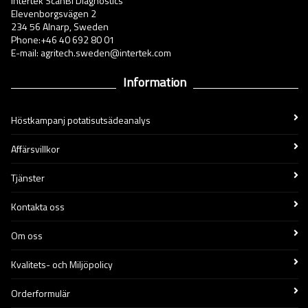
Intertek ScanBi Diagnostics
Elevenborgsvägen 2
234 56 Alnarp, Sweden
Phone:+46 40 692 80 01
E-mail: agritech.sweden@intertek.com
Information
Höstkampanj potatisutsädeanalys
Affärsvillkor
Tjänster
Kontakta oss
Om oss
Kvalitets- och Miljöpolicy
Orderformulär