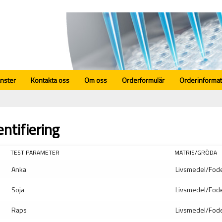
änster
Kontakta oss
Om oss
Orderformulär
Orderinformat
entifiering
TEST PARAMETER
MATRIS/GRÖDA
Anka
Livsmedel/Fod
Soja
Livsmedel/Fod
Raps
Livsmedel/Fod