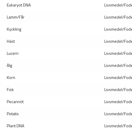
Eukaryot DNA
Livsmedel/Fod
Lamm/Får
Livsmedel/Fod
Kyckling
Livsmedel/Fod
Häst
Livsmedel/Fod
Lucern
Livsmedel/Fod
Älg
Livsmedel/Fod
Korn
Livsmedel/Fod
Fisk
Livsmedel/Fod
Pecannöt
Livsmedel/Fod
Potatis
Livsmedel/Fod
Plant DNA
Livsmedel/Fod