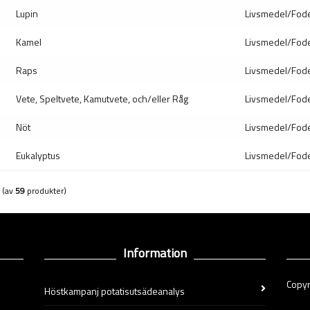
Lupin
Livsmedel/Fod
Kamel
Livsmedel/Fod
Raps
Livsmedel/Fod
Vete, Speltvete, Kamutvete, och/eller Råg
Livsmedel/Fod
Nöt
Livsmedel/Fod
Eukalyptus
Livsmedel/Fod
(av
59
produkter)
Information
Copyr
Höstkampanj potatisutsädeanalys