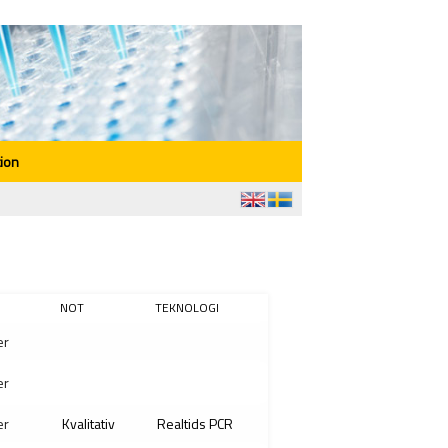
ion
NOT
TEKNOLOGI
er
er
er
Kvalitativ
Realtids PCR