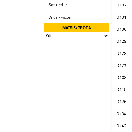
Sortrenhet
ID132
Virus - växter
ID131
MATRIS/GRÖDA
ID130
ID129
ID128
ID127
ID108
ID118
ID126
ID134
ID142