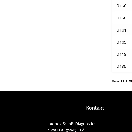
ID150
ID158
ID101
ID109
ID119
ID135
Visar
1
till
20
Kontakt
Intertek ScanBi Diagnostics
Elevenborgsvägen 2