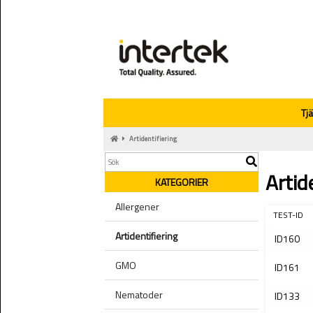
Tj
Artidentifiering
Artid
KATEGORIER
Allergener
TEST-ID
Artidentifiering
ID160
GMO
ID161
Nematoder
ID133