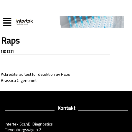
Raps
[ ID133]
Ackrediterad test för detektion av Raps
Brassica C-genomet
Kontakt
Intertek ScanBi Diagnostics
Elevenborgsvägen 2