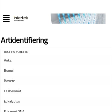
Artidentifiering
TEST PARAMETER+
Anka
Bomull
Bovete
Cashewnöt
Eukalyptus
Eukaryot DNA