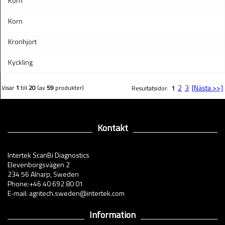
Korn
Korn
Kronhjort
Kyckling
2
3
[Nästa >>]
Visar
1
till
20
(av
59
produkter)
Resultatsidor:
1
Kontakt
Intertek ScanBi Diagnostics
Elevenborgsvägen 2
234 56 Alnarp, Sweden
Phone:+46 40 692 80 01
E-mail: agritech.sweden@intertek.com
Information