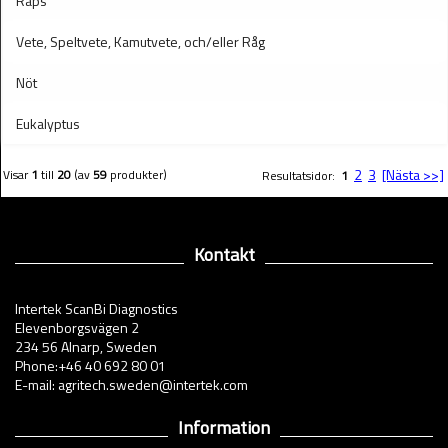
Raps
Vete, Speltvete, Kamutvete, och/eller Råg
Nöt
Eukalyptus
2
3
[Nästa >>]
Visar
1
till
20
(av
59
produkter)
Resultatsidor:
1
Kontakt
Intertek ScanBi Diagnostics
Elevenborgsvägen 2
234 56 Alnarp, Sweden
Phone:+46 40 692 80 01
E-mail: agritech.sweden@intertek.com
Information