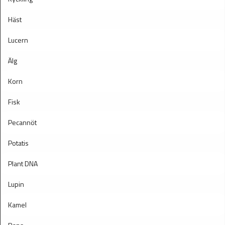
Häst
Lucern
Älg
Korn
Fisk
Pecannöt
Potatis
Plant DNA
Lupin
Kamel