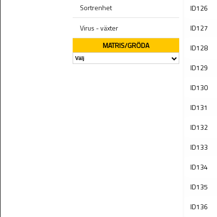
Sortrenhet
ID126
Virus - växter
ID127
MATRIS/GRÖDA
ID128
ID129
ID130
ID131
ID132
ID133
ID134
ID135
ID136