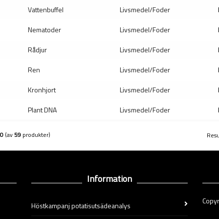
Vattenbuffel
Livsmedel/Foder
Nematoder
Livsmedel/Foder
Rådjur
Livsmedel/Foder
Ren
Livsmedel/Foder
Kronhjort
Livsmedel/Foder
Plant DNA
Livsmedel/Foder
0
(av
59
produkter)
Resu
Information
Copyr
Höstkampanj potatisutsädeanalys