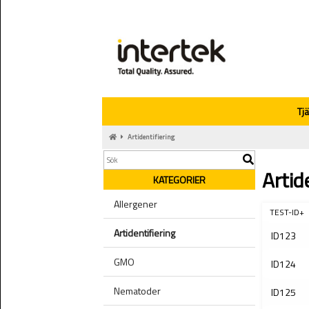
Tj
Artidentifiering
Artid
KATEGORIER
Allergener
TEST-ID+
Artidentifiering
ID123
GMO
ID124
Nematoder
ID125