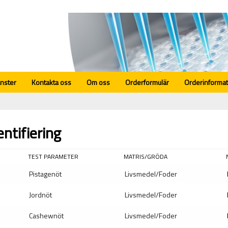
änster
Kontakta oss
Om oss
Orderformulär
Orderinformat
entifiering
TEST PARAMETER
MATRIS/GRÖDA
Pistagenöt
Livsmedel/Foder
Jordnöt
Livsmedel/Foder
Cashewnöt
Livsmedel/Foder