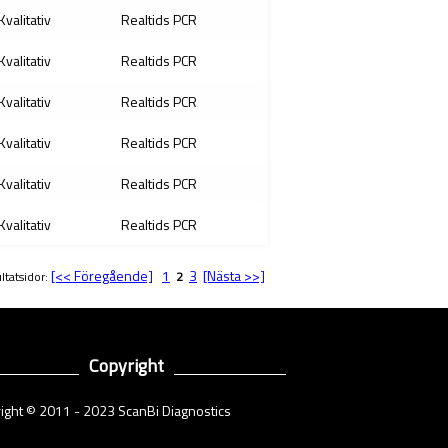
Kvalitativ
Realtids PCR
Kvalitativ
Realtids PCR
Kvalitativ
Realtids PCR
Kvalitativ
Realtids PCR
Kvalitativ
Realtids PCR
Kvalitativ
Realtids PCR
[<< Föregående]
1
3
[Nästa >>]
ltatsidor:
2
Copyright
ight © 2011 - 2023 ScanBi Diagnostics