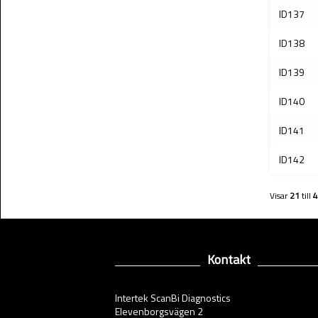
ID137
ID138
ID139
ID140
ID141
ID142
Visar
21
till
4
Kontakt
Intertek ScanBi Diagnostics
Elevenborgsvägen 2