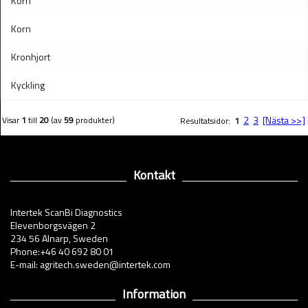
Korn
Korn
Kronhjort
Kyckling
2
3
[Nästa >>]
Visar
1
till
20
(av
59
produkter)
Resultatsidor:
1
Kontakt
Intertek ScanBi Diagnostics
Elevenborgsvägen 2
234 56 Alnarp, Sweden
Phone:+46 40 692 80 01
E-mail: agritech.sweden@intertek.com
Information