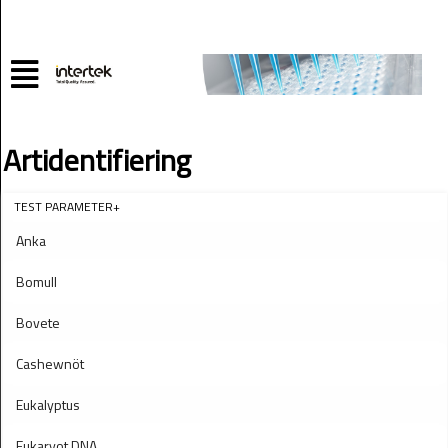
Artidentifiering
TEST PARAMETER+
Anka
Bomull
Bovete
Cashewnöt
Eukalyptus
Eukaryot DNA