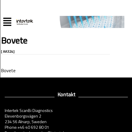
Bovete
[ AA324]
Bovete
Kontakt
Intertek ScanBi Diagnostics
Elevenborgsvägen 2
234 56 Alnarp, Sweden
Phone:+46 40 692 80 01