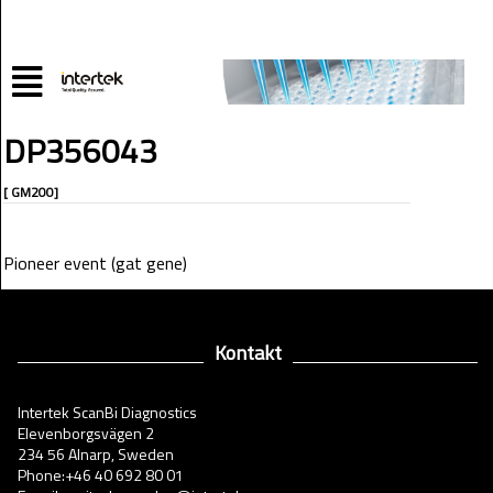
DP356043
[ GM200]
Pioneer event (gat gene)
Kontakt
Intertek ScanBi Diagnostics
Elevenborgsvägen 2
234 56 Alnarp, Sweden
Phone:+46 40 692 80 01