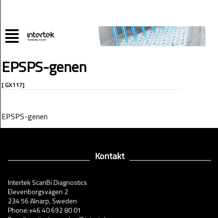
EPSPS-genen
[ GX117]
EPSPS-genen
Kontakt
Intertek ScanBi Diagnostics
Elevenborgsvägen 2
234 56 Alnarp, Sweden
Phone:+46 40 692 80 01