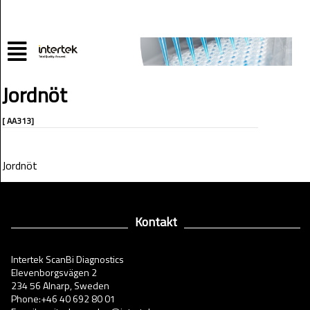
Jordnöt
[ AA313]
Jordnöt
Kontakt
Intertek ScanBi Diagnostics
Elevenborgsvägen 2
234 56 Alnarp, Sweden
Phone:+46 40 692 80 01