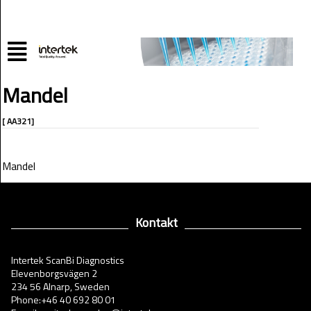
Mandel
[ AA321]
Mandel
Kontakt
Intertek ScanBi Diagnostics
Elevenborgsvägen 2
234 56 Alnarp, Sweden
Phone:+46 40 692 80 01