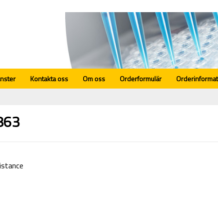
änster
Kontakta oss
Om oss
Orderformulär
Orderinformat
863
sistance