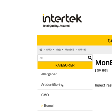
Tj
GMO
Majs
Mon863
GM183
Mon
KATEGORIER
[ GM183]
Allergener
Artidentifiering
Insect re
GMO
>
Bomull