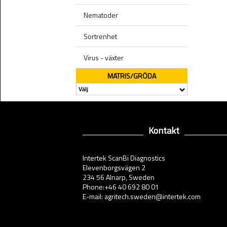
Nematoder
Sortrenhet
Virus - växter
MATRIS/GRÖDA
Kontakt
Intertek ScanBi Diagnostics
Elevenborgsvägen 2
234 56 Alnarp, Sweden
Phone:+46 40 692 80 01
E-mail: agritech.sweden@intertek.com