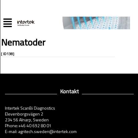
Nematoder
[ ID138]
Kontakt
Intertek ScanBi Diagnostics
Elevenborgsvägen 2
234 56 Alnarp, Sweden
Phone:+46 40 692 80 01
E-mail: agritech.sweden@intertek.com