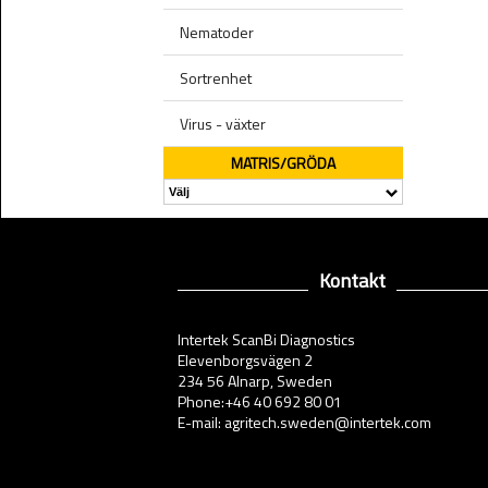
Nematoder
Sortrenhet
Virus - växter
MATRIS/GRÖDA
Kontakt
Intertek ScanBi Diagnostics
Elevenborgsvägen 2
234 56 Alnarp, Sweden
Phone:+46 40 692 80 01
E-mail: agritech.sweden@intertek.com