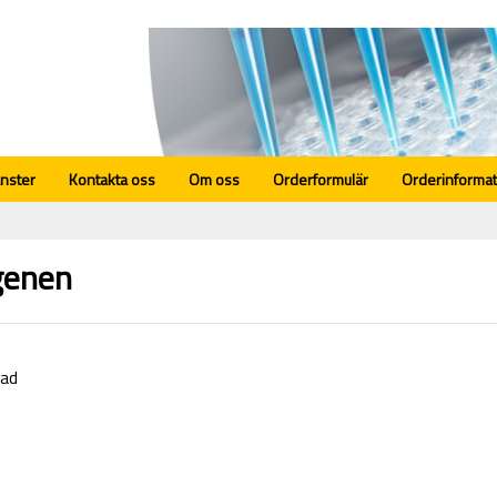
änster
Kontakta oss
Om oss
Orderformulär
Orderinformat
genen
rad