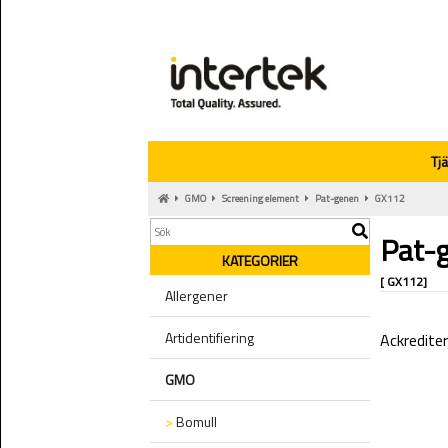
Tj
GMO
Screening element
Pat-genen
GX112
Pat-
KATEGORIER
[ GX112]
Allergener
Artidentifiering
Ackredite
GMO
>
Bomull