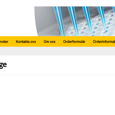
änster
Kontakta oss
Om oss
Orderformulär
Orderinformat
ge