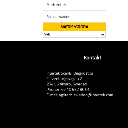
Sortrenhet
Virus - växter
MATRIS/GRÖDA
Kontakt
Intertek ScanBi Diagnostics
Elevenborgsvägen 2
234 56 Alnarp, Sweden
Phone:+46 40 692 80 01
E-mail: agritech.sweden@intertek.com