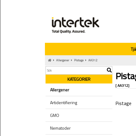
Tj
Allergener
Pistage
AA312
Pista
KATEGORIER
[ AA312]
Allergener
Artidentifiering
Pistage
GMO
Nematoder