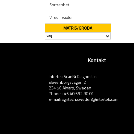
Sortrenhet
Virus - växter
MATRIS/GRÖDA
Kontakt
Intertek ScanBi Diagnostics
Elevenborgsvägen 2
234 56 Alnarp, Sweden
Phone:+46 40 692 80 01
E-mail: agritech.sweden@intertek.com