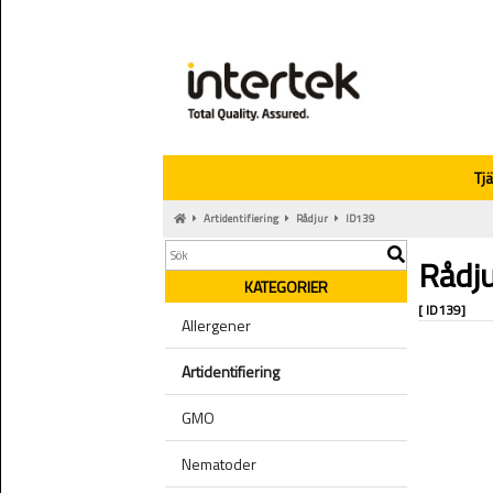
Tj
Artidentifiering
Rådjur
ID139
Rådj
KATEGORIER
[ ID139]
Allergener
Artidentifiering
GMO
Nematoder