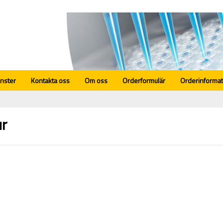
änster
Kontakta oss
Om oss
Orderformulär
Orderinformat
ur