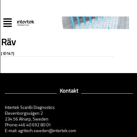
Räv
[ ID147]
Kontakt
Intertek ScanBi Diagnostics
Elevenborgsvägen 2
234 56 Alnarp, Sweden
Phone:+46 40 692 80 01
E-mail: agritech.sweden@intertek.com