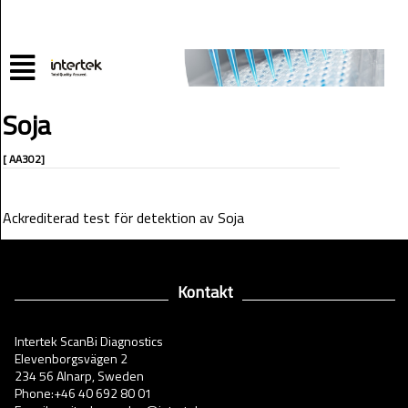
Soja
[ AA302]
Ackrediterad test för detektion av Soja
Kontakt
Intertek ScanBi Diagnostics
Elevenborgsvägen 2
234 56 Alnarp, Sweden
Phone:+46 40 692 80 01