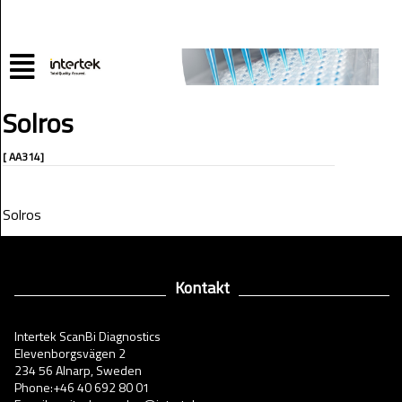
Solros
[ AA314]
Solros
Kontakt
Intertek ScanBi Diagnostics
Elevenborgsvägen 2
234 56 Alnarp, Sweden
Phone:+46 40 692 80 01