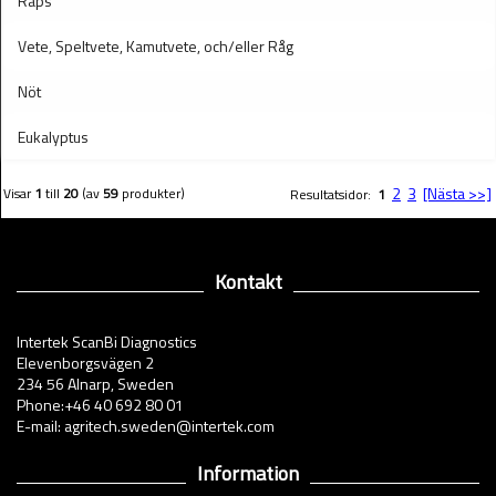
Raps
Vete, Speltvete, Kamutvete, och/eller Råg
Nöt
Eukalyptus
2
3
[Nästa >>]
Visar
1
till
20
(av
59
produkter)
Resultatsidor:
1
Kontakt
Intertek ScanBi Diagnostics
Elevenborgsvägen 2
234 56 Alnarp, Sweden
Phone:+46 40 692 80 01
E-mail: agritech.sweden@intertek.com
Information