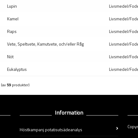
Lupin
Livsmedel/Fod
Kamel
Livsmedel/Fod
Raps
Livsmedel/Fod
Vete, Speltvete, Kamutvete, och/eller Råg
Livsmedel/Fod
Nöt
Livsmedel/Fod
Eukalyptus
Livsmedel/Fod
(av
59
produkter)
Information
Copyr
Höstkampanj potatisutsädeanalys