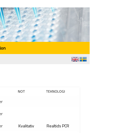
ion
NOT
TEKNOLOGI
er
er
er
Kvalitativ
Realtids PCR