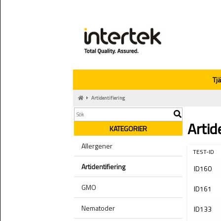
Tj
Artidentifiering
Artid
KATEGORIER
Allergener
TEST-ID
Artidentifiering
ID160
GMO
ID161
Nematoder
ID133