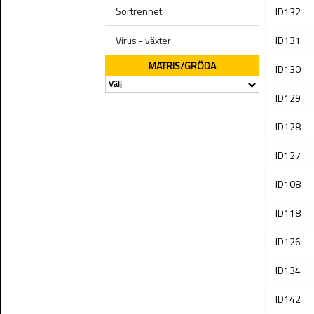
Sortrenhet
ID132
Virus - växter
ID131
MATRIS/GRÖDA
ID130
ID129
ID128
ID127
ID108
ID118
ID126
ID134
ID142