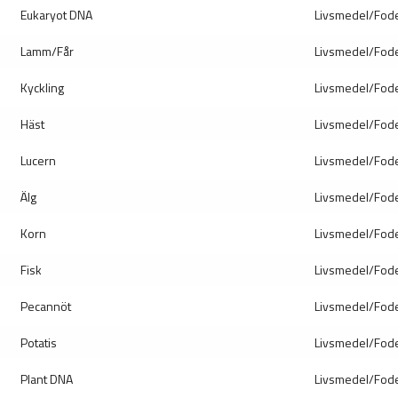
Eukaryot DNA
Livsmedel/Fod
Lamm/Får
Livsmedel/Fod
Kyckling
Livsmedel/Fod
Häst
Livsmedel/Fod
Lucern
Livsmedel/Fod
Älg
Livsmedel/Fod
Korn
Livsmedel/Fod
Fisk
Livsmedel/Fod
Pecannöt
Livsmedel/Fod
Potatis
Livsmedel/Fod
Plant DNA
Livsmedel/Fod