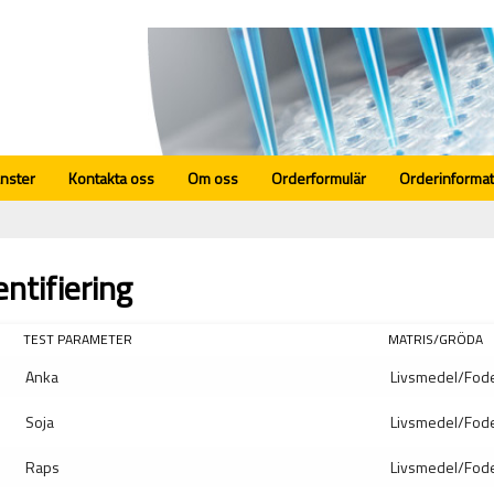
änster
Kontakta oss
Om oss
Orderformulär
Orderinformat
entifiering
TEST PARAMETER
MATRIS/GRÖDA
Anka
Livsmedel/Fod
Soja
Livsmedel/Fod
Raps
Livsmedel/Fod