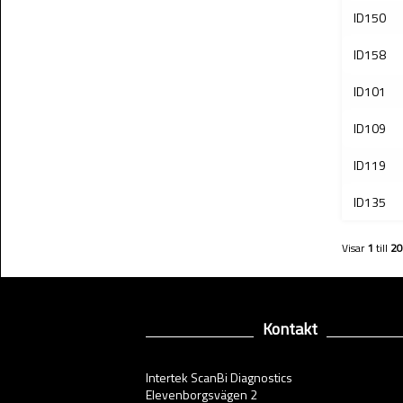
ID150
ID158
ID101
ID109
ID119
ID135
Visar
1
till
20
Kontakt
Intertek ScanBi Diagnostics
Elevenborgsvägen 2