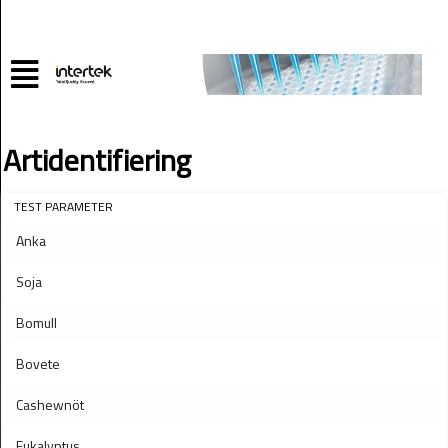
Artidentifiering
TEST PARAMETER
Anka
Soja
Bomull
Bovete
Cashewnöt
Eukalyptus