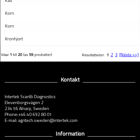
Katt
Korn
Korn
Kronhjort
2
3
[Nästa >>]
Visar
1
till
20
(av
59
produkter)
Resultatsidor:
1
Kontakt
Intertek ScanBi Diagnostics
Elevenborgsvägen 2
234 56 Alnarp, Sweden
Phone:+46 40 692 80 01
E-mail: agritech.sweden@intertek.com
Information