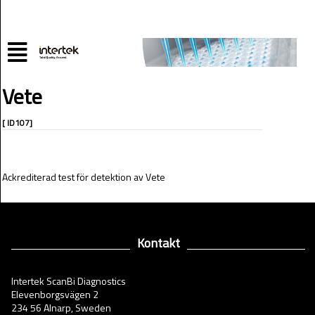
Vete
[ ID107]
Ackrediterad test för detektion av Vete
Kontakt
Intertek ScanBi Diagnostics
Elevenborgsvägen 2
234 56 Alnarp, Sweden