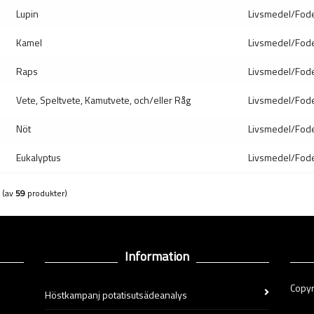
Lupin
Livsmedel/Fod
Kamel
Livsmedel/Fod
Raps
Livsmedel/Fod
Vete, Speltvete, Kamutvete, och/eller Råg
Livsmedel/Fod
Nöt
Livsmedel/Fod
Eukalyptus
Livsmedel/Fod
(av
59
produkter)
Information
Copyr
Höstkampanj potatisutsädeanalys