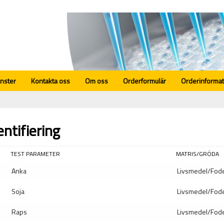
änster
Kontakta oss
Om oss
Orderformulär
Orderinformat
entifiering
TEST PARAMETER
MATRIS/GRÖDA
Anka
Livsmedel/Fod
Soja
Livsmedel/Fod
Raps
Livsmedel/Fod