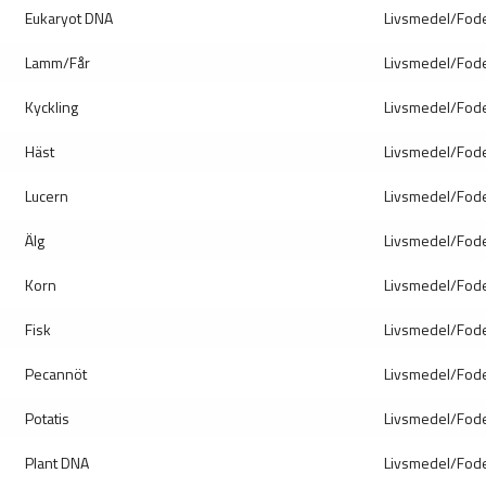
Eukaryot DNA
Livsmedel/Fod
Lamm/Får
Livsmedel/Fod
Kyckling
Livsmedel/Fod
Häst
Livsmedel/Fod
Lucern
Livsmedel/Fod
Älg
Livsmedel/Fod
Korn
Livsmedel/Fod
Fisk
Livsmedel/Fod
Pecannöt
Livsmedel/Fod
Potatis
Livsmedel/Fod
Plant DNA
Livsmedel/Fod