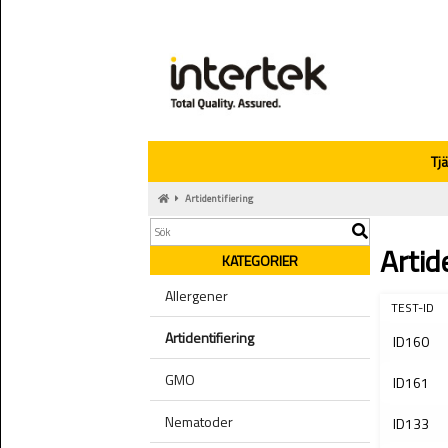
Tj
Artidentifiering
Artid
KATEGORIER
Allergener
TEST-ID
Artidentifiering
ID160
GMO
ID161
Nematoder
ID133