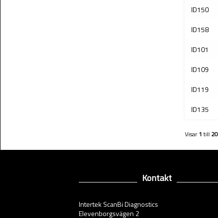
ID150
ID158
ID101
ID109
ID119
ID135
Visar
1
till
20
Kontakt
Intertek ScanBi Diagnostics
Elevenborgsvägen 2