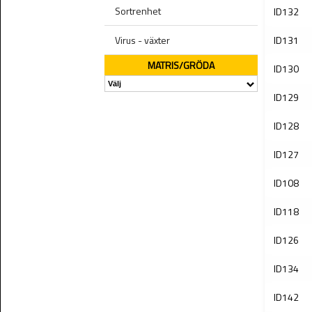
Sortrenhet
ID132
Virus - växter
ID131
MATRIS/GRÖDA
ID130
ID129
ID128
ID127
ID108
ID118
ID126
ID134
ID142