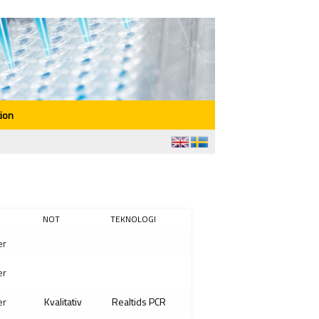
ion
NOT
TEKNOLOGI
er
er
er
Kvalitativ
Realtids PCR