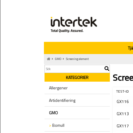
Tj
GMO
Screening element
Scre
KATEGORIER
Allergener
TEST-ID
Artidentifiering
GX116
GMO
GX113
>
Bomull
GX117