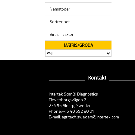
Nematoder
Sortrenhet
Virus - växter
MATRIS/GRÖDA
Kontakt
Intertek ScanBi Diagnostics
Elevenborgsvägen 2
234 56 Alnarp, Sweden
Phone:+46 40 692 80 01
E-mail: agritech.sweden@intertek.com