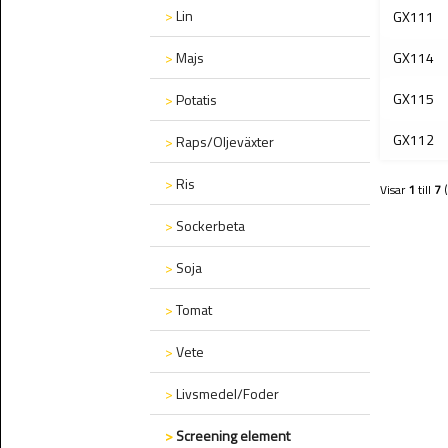
>
Lin
GX111
>
Majs
GX114
GX115
>
Potatis
GX112
>
Raps/Oljeväxter
>
Ris
Visar
1
till
7
>
Sockerbeta
>
Soja
>
Tomat
>
Vete
>
Livsmedel/Foder
>
Screening element