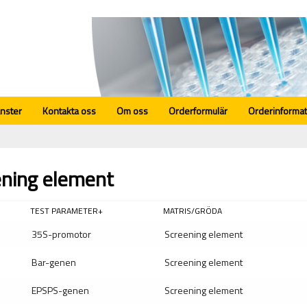
änster
Kontakta oss
Om oss
Orderformulär
Orderinformat
ening element
TEST PARAMETER+
MATRIS/GRÖDA
35S-promotor
Screening element
Bar-genen
Screening element
EPSPS-genen
Screening element