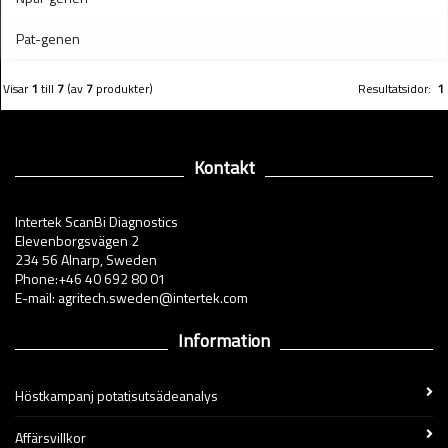
Pat-genen
Visar
1
till
7
(av
7
produkter)
Resultatsidor:
1
Kontakt
Intertek ScanBi Diagnostics
Elevenborgsvägen 2
234 56 Alnarp, Sweden
Phone:+46 40 692 80 01
E-mail: agritech.sweden@intertek.com
Information
Höstkampanj potatisutsädeanalys
Affärsvillkor