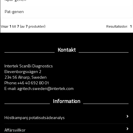
Pat-genen
Visar
1
till
7
(av
7
produkter)
Resultatsidor:
1
Kontakt
Intertek ScanBi Diagnostics
Elevenborgsvägen 2
234 56 Alnarp, Sweden
Phone:+46 40 692 80 01
E-mail: agritech.sweden@intertek.com
Information
Höstkampanj potatisutsädeanalys
Affärsvillkor